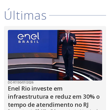
V
d
o
Últimas
i
d
e
o
DO R7
/
30/07/2026
Enel Rio investe em
infraestrutura e reduz em 30% o
tempo de atendimento no RJ