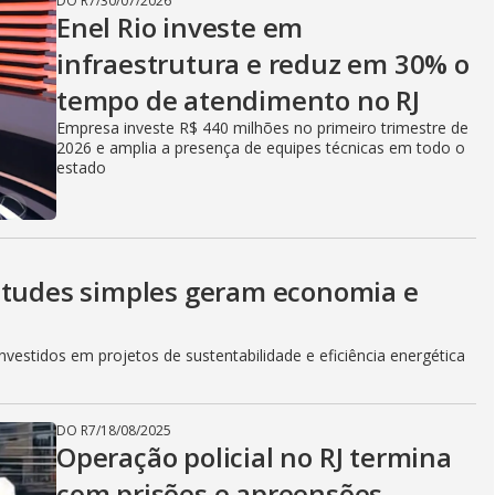
DO R7
/
30/07/2026
V
Enel Rio investe em
infraestrutura e reduz em 30% o
tempo de atendimento no RJ
i
Empresa investe R$ 440 milhões no primeiro trimestre de
2026 e amplia a presença de equipes técnicas em todo o
estado
d
e
itudes simples geram economia e
vestidos em projetos de sustentabilidade e eficiência energética
o
DO R7
/
18/08/2025
Operação policial no RJ termina
com prisões e apreensões