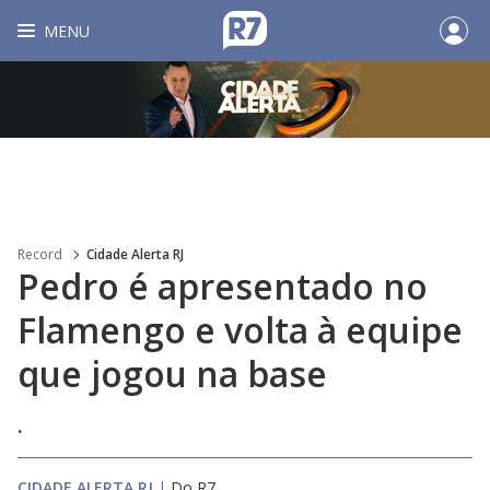
MENU
Record
Cidade Alerta RJ
Pedro é apresentado no
Flamengo e volta à equipe
que jogou na base
.
CIDADE ALERTA RJ
|
Do R7