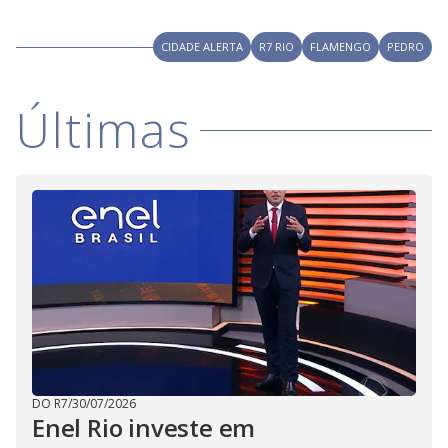
i
CIDADE ALERTA
R7 RIO
FLAMENGO
PEDRO
d
Últimas
e
o
DO R7
/
30/07/2026
Enel Rio investe em