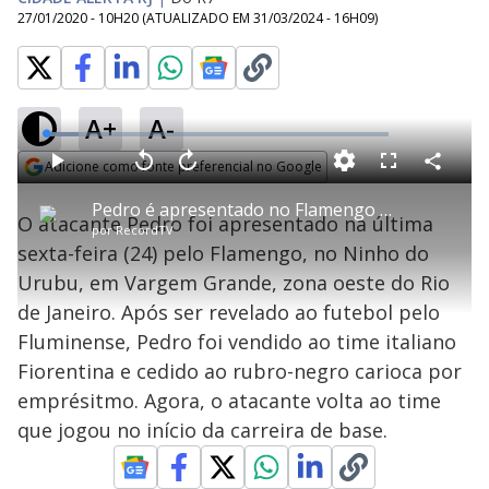
27/01/2020 - 10H20
(ATUALIZADO EM
31/03/2024 - 16H09
)
A+
A-
L
o
a
Adicione como fonte preferencial no Google
d
C
P
V
A
P
F
e
o
l
o
v
u
Opens in new window
d
m
a
l
a
l
:
Pedro é apresentado no Flamengo e volta à equipe que jogou na base
p
y
t
n
l
9
O atacante Pedro foi apresentado na última
a
a
ç
s
.
por
RecordTV
r
r
a
c
4
t
1
r
l
r
5
sexta-feira (24) pelo Flamengo, no Ninho do
i
0
1
e
%
l
s
0
e
h
Urubu, em Vargem Grande, zona oeste do Rio
e
s
n
a
g
e
r
u
g
de Janeiro. Após ser revelado ao futebol pelo
n
u
a
d
n
o
d
Fluminense, Pedro foi vendido ao time italiano
s
o
s
Fiorentina e cedido ao rubro-negro carioca por
y
emprésitmo. Agora, o atacante volta ao time
que jogou no início da carreira de base.
M
V
u
d
o