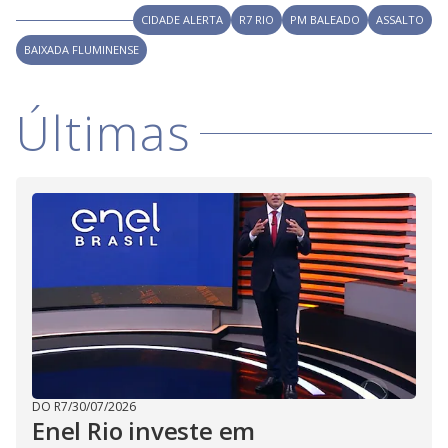
i
CIDADE ALERTA
R7 RIO
PM BALEADO
ASSALTO
BAIXADA FLUMINENSE
d
Últimas
e
o
DO R7
/
30/07/2026
Enel Rio investe em