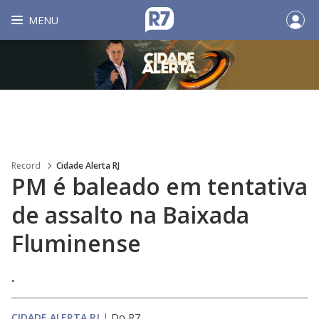
MENU
Record
Cidade Alerta RJ
PM é baleado em tentativa
de assalto na Baixada
Fluminense
.
CIDADE ALERTA RJ
|
Do R7