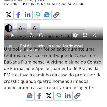
15/10/2020 - 08H30
(ATUALIZADO EM
31/03/2024 - 20H54
)
A+
A-
L
o
a
Adicione como fonte preferencial no Google
d
C
P
V
A
P
F
e
o
l
o
v
u
Opens in new window
d
m
a
l
a
l
:
PM é baleado em tentativa de assalto na Baixada Fluminense
p
y
t
n
l
1
Um policial militar foi baleado durante uma
a
a
ç
s
2
por
RecordTV
r
r
a
c
.
t
1
r
l
r
1
tentativa de assalto em Duque de Caxias, na
i
0
1
e
5
l
s
0
e
%
h
Baixada Fluminense. A vítima é aluna do Centro
e
s
n
a
g
e
r
u
g
de Formação e Aperfeiçoamento de Praças da
n
u
a
d
n
o
d
PM e estava a caminho da casa do professor de
s
o
s
crossfit quando quatro homens armados
y
anunciaram o assalto e atiraram no agente.
M
V
u
d
o