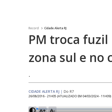
Record
Cidade Alerta RJ
PM troca fuzil
zona sul e no 
.
CIDADE ALERTA RJ
|
Do R7
26/08/2016 - 21H05
(ATUALIZADO EM
04/03/2024 - 11H09
)
A+
A-
L