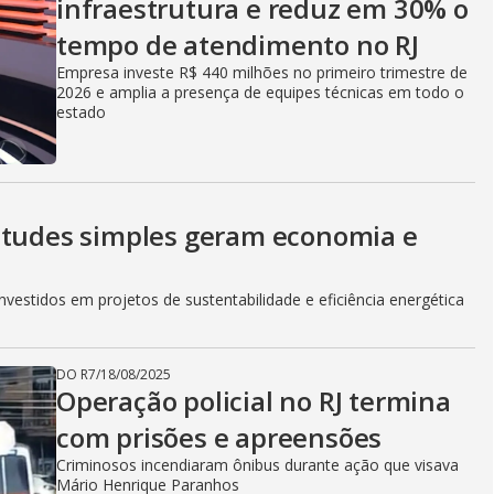
i
infraestrutura e reduz em 30% o
tempo de atendimento no RJ
d
Empresa investe R$ 440 milhões no primeiro trimestre de
2026 e amplia a presença de equipes técnicas em todo o
estado
e
itudes simples geram economia e
o
vestidos em projetos de sustentabilidade e eficiência energética
DO R7
/
18/08/2025
Operação policial no RJ termina
com prisões e apreensões
Criminosos incendiaram ônibus durante ação que visava
Mário Henrique Paranhos