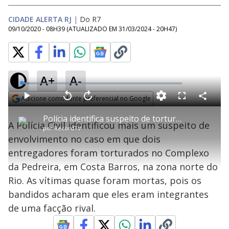
CIDADE ALERTA RJ
|
Do R7
09/10/2020 - 08H39
(ATUALIZADO EM
31/03/2024 - 20H47
)
A+
A-
L
o
a
Adicione como fonte preferencial no Google
d
C
P
V
A
P
F
e
o
l
o
v
u
Opens in new window
d
m
a
l
a
l
:
Polícia identifica suspeito de torturar entregadores em comunidade da zona norte do Rio
p
y
t
n
l
4
A Polícia Civil identificou mais um suspeito de
a
a
ç
s
.
por
RecordTV
r
r
a
c
8
t
1
r
l
r
4
envolvimento no caso em que dois
i
0
1
e
%
l
s
0
e
h
entregadores foram torturados no Complexo
e
s
n
a
g
e
r
u
g
da Pedreira, em Costa Barros, na zona norte do
n
u
a
d
n
o
d
Rio. As vítimas quase foram mortas, pois os
s
o
s
bandidos acharam que eles eram integrantes
y
de uma facção rival.
M
u