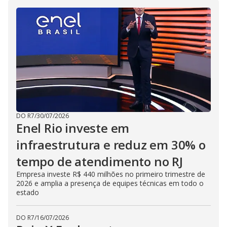
i
d
e
o
DO R7
/
30/07/2026
Enel Rio investe em
infraestrutura e reduz em 30% o
tempo de atendimento no RJ
Empresa investe R$ 440 milhões no primeiro trimestre de
2026 e amplia a presença de equipes técnicas em todo o
estado
DO R7
/
16/07/2026