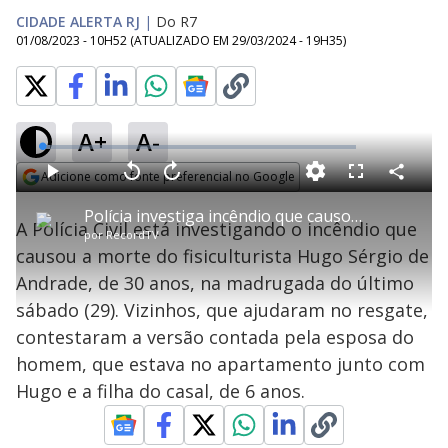
CIDADE ALERTA RJ
|
Do R7
01/08/2023 - 10H52
(ATUALIZADO EM
29/03/2024 - 19H35
)
A+
A-
L
o
a
Adicione como fonte preferencial no Google
d
C
P
V
A
P
F
e
o
l
o
v
u
Opens in new window
d
m
a
l
a
l
:
Polícia investiga incêndio que causou a morte de fisiculturista no Rio
p
y
t
n
l
2
A Polícia Civil está investigando o incêndio que
a
a
ç
s
.
por
RecordTV
r
r
a
c
4
t
1
r
l
r
2
causou a morte do fisiculturista Hugo Sérgio de
i
0
1
e
%
l
s
0
e
h
Andrade, de 30 anos, na madrugada do último
e
s
n
a
g
e
r
u
g
sábado (29). Vizinhos, que ajudaram no resgate,
n
u
a
d
n
o
d
contestaram a versão contada pela esposa do
s
o
s
homem, que estava no apartamento junto com
y
Hugo e a filha do casal, de 6 anos.
M
u
d