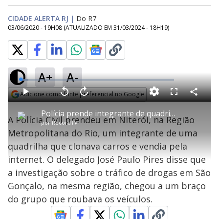
CIDADE ALERTA RJ
|
Do R7
03/06/2020 - 19H08
(ATUALIZADO EM
31/03/2024 - 18H19
)
A+
A-
L
o
a
Adicione como fonte preferencial no Google
d
C
P
V
A
P
F
e
o
l
o
v
u
Opens in new window
d
m
a
l
a
l
:
Polícia prende integrante de quadrilha que clonava e vendia carros pela internet
p
y
t
n
l
4
A Polícia Civil prendeu em Niterói, na Região
a
a
ç
s
.
por
RecordTV
r
r
a
c
9
t
1
r
l
r
8
Metropolitana do Rio, um integrante de uma
i
0
1
e
%
l
s
0
e
h
quadrilha que clonava carros e vendia pela
e
s
n
a
g
e
r
u
g
internet. O delegado José Paulo Pires disse que
n
u
a
d
n
o
d
a investigação sobre o tráfico de drogas em São
s
o
s
Gonçalo, na mesma região, chegou a um braço
y
do grupo que roubava os veículos.
M
u