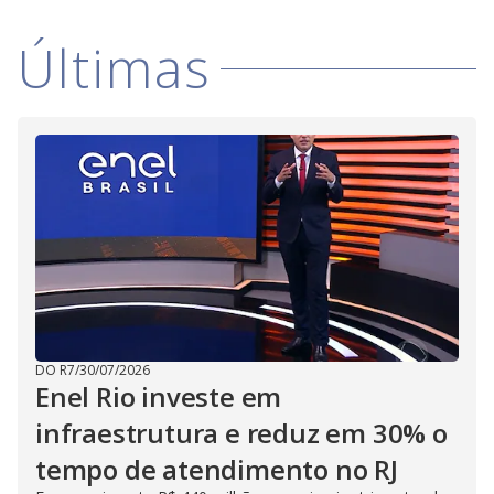
V
d
o
Últimas
i
d
e
o
DO R7
/
30/07/2026
Enel Rio investe em
infraestrutura e reduz em 30% o
tempo de atendimento no RJ