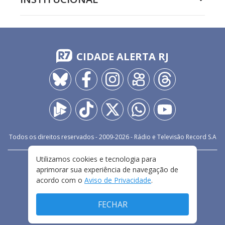
CIDADE ALERTA RJ
Todos os direitos reservados - 2009-
2026
- Rádio e Televisão Record S.A
Utilizamos cookies e tecnologia para
CARREIRA
FALE CONOSCO
PRIVACIDADE
aprimorar sua experiência de navegação de
TERMOS E CONDIÇÕES DE USO
acordo com o
Aviso de Privacidade
.
FECHAR