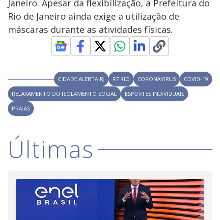
Janeiro. Apesar da flexibilização, a Prefeitura do
n
u
a
d
n
o
d
Rio de Janeiro ainda exige a utilização de
s
o
s
máscaras durante as atividades físicas.
y
M
V
u
d
o
CIDADE ALERTA RJ
R7 RIO
CORONAVIRUS
COVID-19
i
RELAXAMENTO DO ISOLAMENTO SOCIAL
ESPORTES INDIVIDUAIS
PRAIAS
d
Últimas
e
o