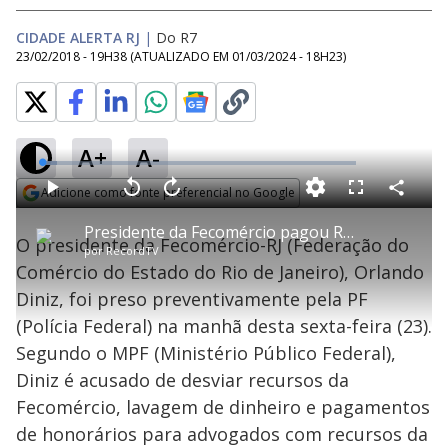
CIDADE ALERTA RJ
|
Do R7
23/02/2018 - 19H38
(ATUALIZADO EM
01/03/2024 - 18H23
)
A+
A-
L
o
a
Adicione como fonte preferencial no Google
d
C
P
V
A
P
F
e
o
l
o
v
u
Opens in new window
d
m
a
l
a
l
:
Presidente da Fecomércio pagou R$ 20 milhões a escritório de Adriana Ancelmo, segundo MPF
p
y
t
n
l
4
O presidente da Fecomércio-RJ (Federação do
a
a
ç
s
.
por
RecordTV
r
r
a
c
8
t
1
r
l
r
0
Comércio do Estado do Rio de Janeiro), Orlando
i
0
1
e
%
l
s
0
e
h
Diniz, foi preso preventivamente pela PF
e
s
n
a
g
e
r
u
g
(Polícia Federal) na manhã desta sexta-feira (23).
n
u
a
d
n
o
d
Segundo o MPF (Ministério Público Federal),
s
o
s
Diniz é acusado de desviar recursos da
y
Fecomércio, lavagem de dinheiro e pagamentos
de honorários para advogados com recursos da
M
u