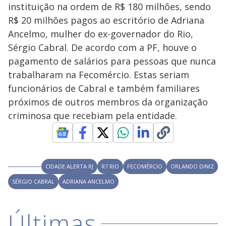
V
d
instituição na ordem de R$ 180 milhões, sendo
o
R$ 20 milhões pagos ao escritório de Adriana
i
Ancelmo, mulher do ex-governador do Rio,
Sérgio Cabral. De acordo com a PF, houve o
pagamento de salários para pessoas que nunca
d
trabalharam na Fecomércio. Estas seriam
funcionários de Cabral e também familiares
e
próximos de outros membros da organização
criminosa que recebiam pela entidade.
o
CIDADE ALERTA RJ
R7 RIO
FECOMÉRCIO
ORLANDO DINIZ
SÉRGIO CABRAL
ADRIANA ANCELMO
Últimas