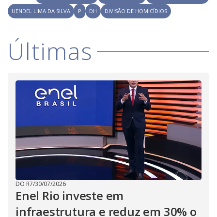
i
UENDEL LIMA DA SILVA
P
DH
DIVISÃO DE HOMICÍDIOS
d
Últimas
e
o
DO R7
/
30/07/2026
Enel Rio investe em
infraestrutura e reduz em 30% o