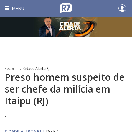
MENU
Record
Cidade Alerta RJ
Preso homem suspeito de
ser chefe da milícia em
Itaipu (RJ)
.
CIDADE ALERTA RJ
|
Do R7