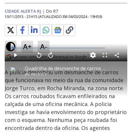
CIDADE ALERTA RJ
|
Do R7
10/11/2015 - 21H15
(ATUALIZADO EM
04/03/2024 - 19H59
)
A+
A-
L
o
a
Adicione como fonte preferencial no Google
d
C
P
V
A
P
F
e
o
l
o
v
u
Opens in new window
d
m
a
l
a
l
:
Quadrilha de desmanche de carros roubados age no meio da rua em Rocha Miranda
p
y
t
n
l
3
A polícia descobriu um desmanche de carros
a
a
ç
s
.
por
RecordTV
r
r
a
c
7
t
1
r
l
r
5
que funcionava no meio da rua da comunidade
i
0
1
e
%
l
s
0
e
h
Jorge Turco, em Rocha Miranda, na zona norte.
e
s
n
a
g
e
r
u
g
Os carros roubados ficavam enfileirados na
n
u
a
d
n
o
d
calçada de uma oficina mecânica. A policia
s
o
s
investiga se havia envolvimento do proprietário
y
com o esquema. Nenhuma peça roubada foi
encontrada dentro da oficina. Os agentes
M
u