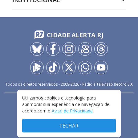
CIDADE ALERTA RJ
Todos os direitos reservados - 2009-
2026
- Rádio e Televisão Record S.A
Utilizamos cookies e tecnologia para
CARREIRA
FALE CONOSCO
PRIVACIDADE
aprimorar sua experiência de navegação de
TERMOS E CONDIÇÕES DE USO
acordo com o
Aviso de Privacidade
.
FECHAR