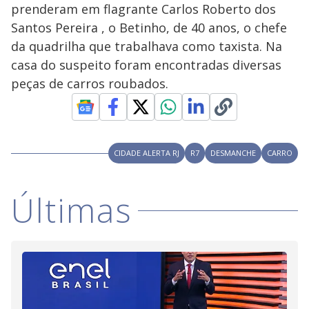
V
d
prenderam em flagrante Carlos Roberto dos
o
Santos Pereira , o Betinho, de 40 anos, o chefe
i
da quadrilha que trabalhava como taxista. Na
casa do suspeito foram encontradas diversas
peças de carros roubados.
d
e
CIDADE ALERTA RJ
R7
DESMANCHE
CARRO
o
Últimas