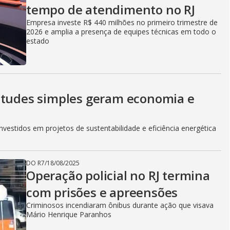
tempo de atendimento no RJ
i
Empresa investe R$ 440 milhões no primeiro trimestre de
2026 e amplia a presença de equipes técnicas em todo o
estado
d
e
itudes simples geram economia e
vestidos em projetos de sustentabilidade e eficiência energética
o
DO R7
/
18/08/2025
Operação policial no RJ termina
com prisões e apreensões
Criminosos incendiaram ônibus durante ação que visava
Mário Henrique Paranhos