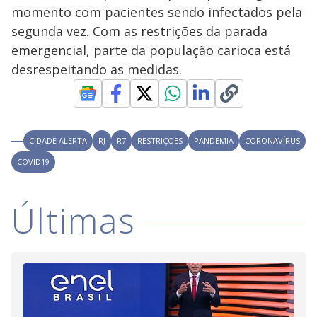
a
o
d
momento com pacientes sendo infectados pela
s
o
s
segunda vez. Com as restrições da parada
y
emergencial, parte da população carioca está
desrespeitando as medidas.
M
V
u
d
o
i
CIDADE ALERTA
RJ
R7
RESTRIÇÕES
PANDEMIA
CORONAVÍRUS
COVID19
d
Últimas
e
o