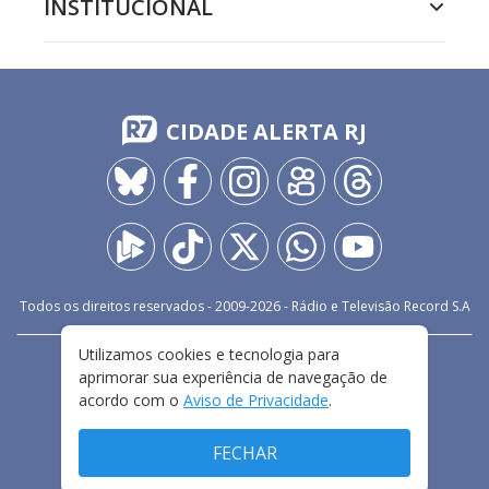
INSTITUCIONAL
CIDADE ALERTA RJ
Todos os direitos reservados - 2009-
2026
- Rádio e Televisão Record S.A
Utilizamos cookies e tecnologia para
CARREIRA
FALE CONOSCO
PRIVACIDADE
aprimorar sua experiência de navegação de
TERMOS E CONDIÇÕES DE USO
acordo com o
Aviso de Privacidade
.
FECHAR