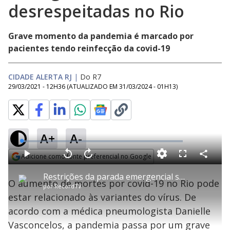
desrespeitadas no Rio
Grave momento da pandemia é marcado por
pacientes tendo reinfecção da covid-19
CIDADE ALERTA RJ
|
Do R7
29/03/2021 - 12H36
(ATUALIZADO EM
31/03/2024 - 01H13
)
A+
A-
L
o
a
Adicione como fonte preferencial no Google
d
C
P
V
A
P
F
e
o
l
o
v
u
Opens in new window
d
m
a
l
a
l
:
Restrições da parada emergencial são desrespeitadas no Rio
p
y
t
n
l
2
O aumento de mortes por covid-19 no Rio pode
a
a
ç
s
.
por
RecordTV
r
r
a
c
5
t
1
r
l
r
6
estar relacionado às variantes do vírus. De
i
0
1
e
%
l
s
0
e
h
acordo com a médica pneumologista Danielle
e
s
n
a
g
e
r
u
g
Vasconcelos, a pandemia passa por um grave
n
u
d
n