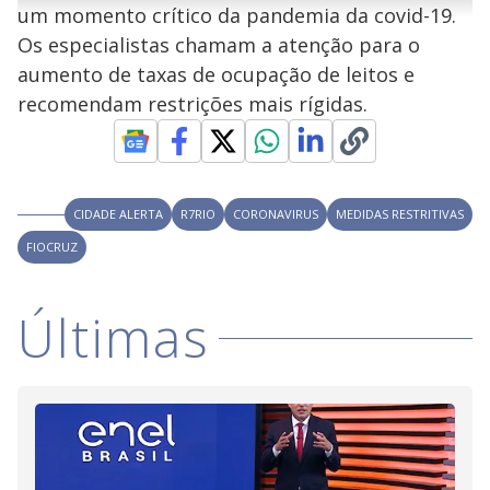
u
g
um momento crítico da pandemia da covid-19.
n
u
a
d
n
o
d
Os especialistas chamam a atenção para o
s
o
s
aumento de taxas de ocupação de leitos e
y
recomendam restrições mais rígidas.
M
V
u
d
o
i
CIDADE ALERTA
R7RIO
CORONAVIRUS
MEDIDAS RESTRITIVAS
FIOCRUZ
d
Últimas
e
o