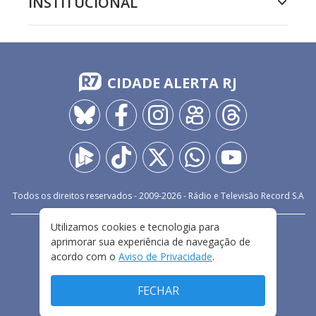
INSTITUCIONAL
CIDADE ALERTA RJ
Todos os direitos reservados - 2009-
2026
- Rádio e Televisão Record S.A
Utilizamos cookies e tecnologia para
CARREIRA
FALE CONOSCO
PRIVACIDADE
aprimorar sua experiência de navegação de
TERMOS E CONDIÇÕES DE USO
acordo com o
Aviso de Privacidade
.
FECHAR