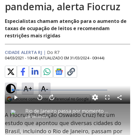
pandemia, alerta Fiocruz
Especialistas chamam atenção para o aumento de
taxas de ocupação de leitos e recomendam
restrições mais rígidas
CIDADE ALERTA RJ
|
Do R7
04/03/2021 - 10H45
(ATUALIZADO EM
31/03/2024 - 00H44
)
A+
A-
L
o
a
Adicione como fonte preferencial no Google
d
C
P
V
A
P
F
e
o
l
o
v
u
Opens in new window
d
m
a
l
a
l
:
Rio de Janeiro passa por momento crítico da pandemia, alerta Fiocruz
p
y
t
n
l
6
A Fiocruz (Fundação Oswaldo Cruz) fez um
a
a
ç
s
.
por
RecordTV
r
r
a
c
9
t
1
r
l
r
7
estudo que apontou que diversas cidades do
i
0
1
e
%
l
s
0
e
h
Brasil, incluindo o Rio de Janeiro, passam por
e
s
n
a
g
e
r