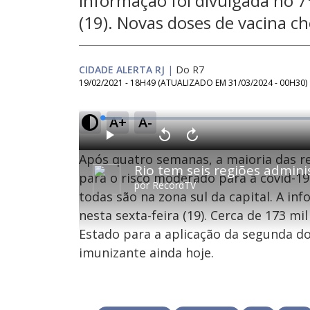
Informação foi divulgada no 7
(19). Novas doses de vacina 
CIDADE ALERTA RJ
|
Do R7
19/02/2021 - 18H49
(ATUALIZADO EM
31/03/2024 - 00H30
)
A+
A-
L
o
a
d
P
V
A
e
l
o
v
d
Após quatro semanas, a maioria das re
a
l
a
:
y
t
n
4
a
ç
para o risco moderado para a covid-19
.
r
a
1
por
RecordTV
1
r
7
todas são na zona sul da capital. A in
0
1
%
s
0
e
s
nesta sexta-feira (19). Cerca de 173 m
g
e
u
g
n
u
Estado para a aplicação da segunda do
d
n
o
d
imunizante ainda hoje.
s
o
s
M