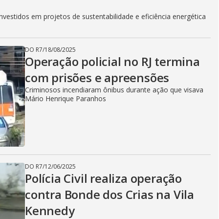
o
vestidos em projetos de sustentabilidade e eficiência energética
DO R7
/
18/08/2025
Operação policial no RJ termina
com prisões e apreensões
Criminosos incendiaram ônibus durante ação que visava
Mário Henrique Paranhos
DO R7
/
12/06/2025
Polícia Civil realiza operação
contra Bonde dos Crias na Vila
Kennedy