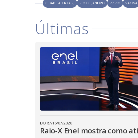
u
CIDADE ALERTA RJ
RIO DE JANEIRO
R7 RIO
VACINA
d
o
Últimas
DO R7
/
16/07/2026
Raio-X Enel mostra como at