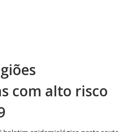
egiões
s com alto risco
9