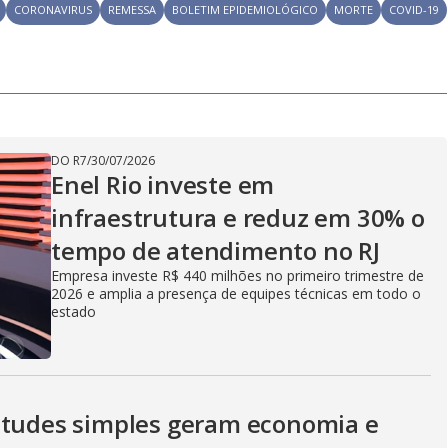
y
CORONAVIRUS
REMESSA
BOLETIM EPIDEMIOLÓGICO
MORTE
COVID-19
e
V
DO R7
/
30/07/2026
i
Enel Rio investe em
infraestrutura e reduz em 30% o
d
tempo de atendimento no RJ
Empresa investe R$ 440 milhões no primeiro trimestre de
2026 e amplia a presença de equipes técnicas em todo o
estado
e
itudes simples geram economia e