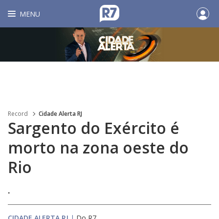
MENU
Record
Cidade Alerta RJ
Sargento do Exército é
morto na zona oeste do
Rio
.
CIDADE ALERTA RJ
|
Do R7