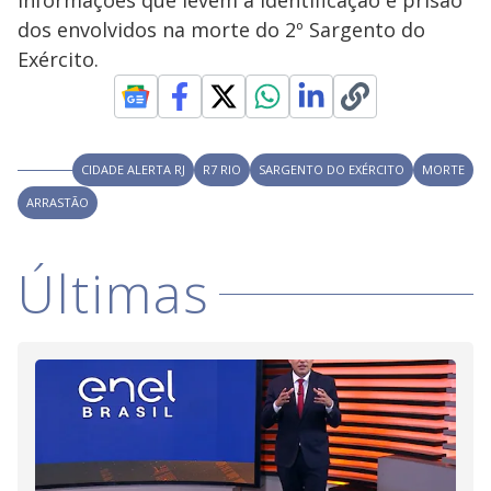
informações que levem a identificação e prisão
i
dos envolvidos na morte do 2º Sargento do
Exército.
d
e
CIDADE ALERTA RJ
R7 RIO
SARGENTO DO EXÉRCITO
MORTE
ARRASTÃO
o
Últimas