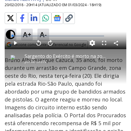
20/02/2018 - 20H14
(ATUALIZADO EM
01/03/2024 - 18H19
)
A+
A-
L
o
a
Adicione como fonte preferencial no Google
d
C
P
V
A
P
F
e
o
l
o
v
u
Opens in new window
d
m
a
l
a
l
:
Sargento do Exército é morto na zona oeste do Rio
p
y
t
n
l
3
Bruno Albuquerque Cazuca, 35 anos, foi morto
a
a
ç
s
.
por
RecordTV
r
r
a
c
8
t
1
r
l
r
8
durante um arrastão em Campo Grande, zona
i
0
1
e
%
l
s
0
e
h
oeste do Rio, nesta terça-feira (20). Ele dirigia
e
s
n
a
g
e
r
u
g
pela estrada Rio-São Paulo, quando foi
n
u
a
d
n
o
d
abordado por uma grupo de bandidos armados
s
o
s
de pistolas. O agente reagiu e morreu no local.
y
Imagens do circuito interno estão sendo
analisadas pela polícia. O Portal dos Procurados
M
V
u
d
está oferencendo recompensa de R$ 5 mil por
o