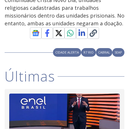
Comunidade Cristã Novo Dia, unidades
i
religiosas cadastradas para trabalhos
missionários dentro das unidades prisionais. No
entanto, ambas as unidades negaram a doação.
d
e
CIDADE ALERTA
R7 RIO
CABRAL
SEAP
o
Últimas