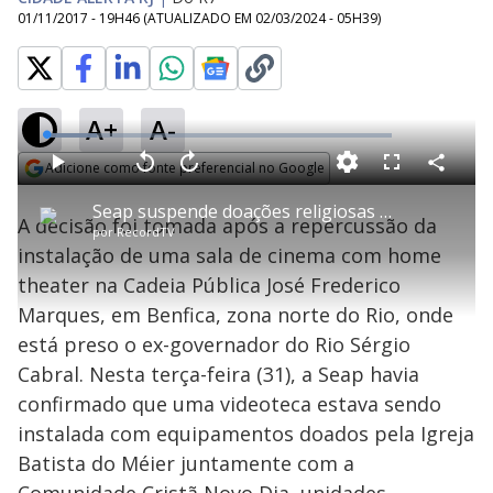
01/11/2017 - 19H46
(ATUALIZADO EM
02/03/2024 - 05H39
)
A+
A-
L
o
a
Adicione como fonte preferencial no Google
d
C
P
V
A
P
F
e
o
l
o
v
u
Opens in new window
d
m
a
l
a
l
:
Seap suspende doações religiosas para unidades prisionais
p
y
t
n
l
1
A decisão foi tomada após a repercussão da
a
a
ç
s
4
por
RecordTV
r
r
a
c
.
t
1
r
l
r
6
instalação de uma sala de cinema com home
i
0
1
e
9
l
s
0
e
%
h
theater na Cadeia Pública José Frederico
e
s
n
a
g
e
r
u
g
Marques, em Benfica, zona norte do Rio, onde
n
u
a
d
n
o
d
está preso o ex-governador do Rio Sérgio
s
o
s
Cabral. Nesta terça-feira (31), a Seap havia
y
confirmado que uma videoteca estava sendo
instalada com equipamentos doados pela Igreja
M
V
u
d
Batista do Méier juntamente com a
o