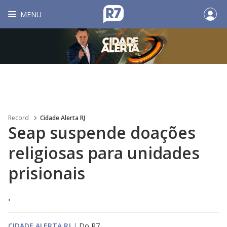
MENU
Record
Cidade Alerta RJ
Seap suspende doações
religiosas para unidades
prisionais
.
CIDADE ALERTA RJ
|
Do R7