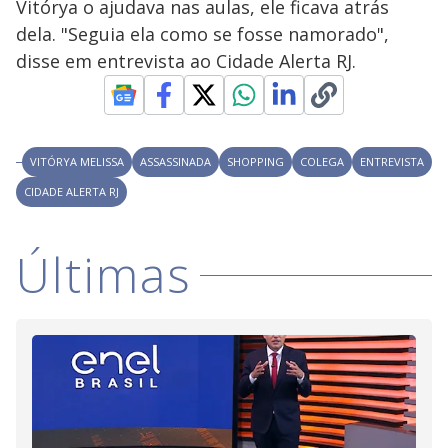
y
Vitórya o ajudava nas aulas, ele ficava atrás
dela. "Seguia ela como se fosse namorado",
M
V
u
d
disse em entrevista ao Cidade Alerta RJ.
o
i
VITÓRYA MELISSA
ASSASSINADA
SHOPPING
COLEGA
ENTREVISTA
d
CIDADE ALERTA RJ
e
Últimas
o