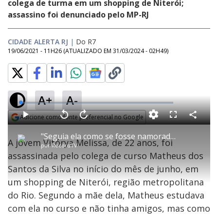
colega de turma em um shopping de Niterói;
assassino foi denunciado pelo MP-RJ
CIDADE ALERTA RJ
|
Do R7
19/06/2021 - 11H26
(ATUALIZADO EM
31/03/2024 - 02H49
)
A+
A-
L
o
a
Adicione como fonte preferencial no Google
d
C
P
V
A
P
F
e
o
l
o
v
u
Opens in new window
d
m
a
l
a
l
:
"Seguia ela como se fosse namorado", diz mãe de jovem assassinada por colega
p
y
t
n
l
1
A jovem Vitórya Melissa, de 22 anos, foi
a
a
ç
s
.
por
RecordTV
r
r
a
c
4
t
1
r
l
r
0
assassinada pelo colega de curso Matheus dos
i
0
1
e
%
l
s
0
e
h
Santos da Silva no início do mês de junho, em
e
s
n
a
g
e
r
u
g
um shopping de Niterói, região metropolitana
n
u
a
d
n
o
d
do Rio. Segundo a mãe dela, Matheus estudava
s
o
s
com ela no curso e não tinha amigos, mas como