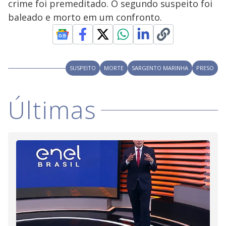
y
crime foi premeditado. O segundo suspeito foi
baleado e morto em um confronto.
M
V
u
d
o
i
SUSPEITO
MORTE
SARGENTO MARINHA
PRESO
d
Últimas
e
o