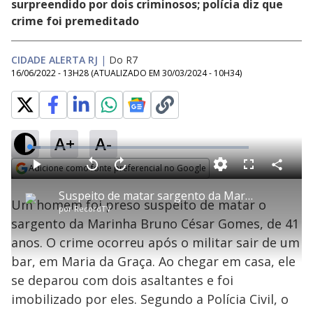
surpreendido por dois criminosos; polícia diz que
crime foi premeditado
CIDADE ALERTA RJ
|
Do R7
16/06/2022 - 13H28
(ATUALIZADO EM
30/03/2024 - 10H34
)
A+
A-
L
o
a
Adicione como fonte preferencial no Google
d
C
P
V
A
P
F
e
o
l
o
v
u
Opens in new window
d
m
a
l
a
l
:
Suspeito de matar sargento da Marinha em Maria da Graça é preso no Rio
p
y
t
n
l
5
Um homem foi preso suspeito de matar o
a
a
ç
s
.
por
RecordTV
r
r
a
c
0
t
1
r
l
r
6
sargento da Marinha Bruno César Gomes, de 41
i
0
1
e
%
l
s
0
e
h
anos. O crime ocorreu após o militar sair de um
e
s
n
a
g
e
r
u
g
bar, em Maria da Graça. Ao chegar em casa, ele
n
u
a
d
n
o
d
se deparou com dois asaltantes e foi
s
o
s
imobilizado por eles. Segundo a Polícia Civil, o