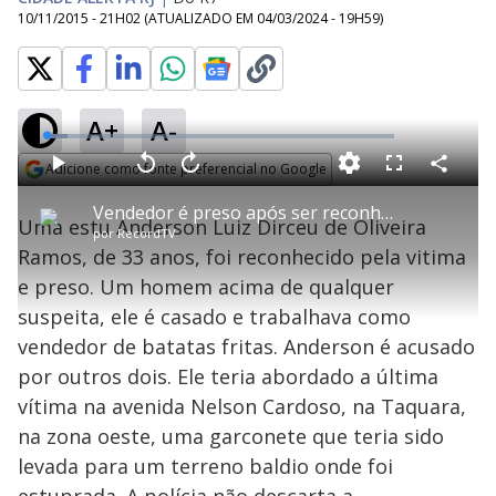
10/11/2015 - 21H02
(ATUALIZADO EM
04/03/2024 - 19H59
)
A+
A-
L
o
a
Adicione como fonte preferencial no Google
d
C
P
V
A
P
F
e
o
l
o
v
u
Opens in new window
d
m
a
l
a
l
:
Vendedor é preso após ser reconhecido como estuprador
p
y
t
n
l
6
Uma estu Anderson Luiz Dirceu de Oliveira
a
a
ç
s
.
por
RecordTV
r
r
a
c
0
t
1
r
l
r
5
Ramos, de 33 anos, foi reconhecido pela vitima
i
0
1
e
%
l
s
0
e
h
e preso. Um homem acima de qualquer
e
s
n
a
g
e
r
u
g
suspeita, ele é casado e trabalhava como
n
u
a
d
n
o
d
vendedor de batatas fritas. Anderson é acusado
s
o
s
por outros dois. Ele teria abordado a última
y
vítima na avenida Nelson Cardoso, na Taquara,
na zona oeste, uma garconete que teria sido
M
V
u
d
levada para um terreno baldio onde foi
o