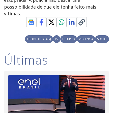
estuprada. A polícia não descarta a
i
possoibilidade de que ele tenha feito mais
vitimas.
d
e
CIDADE ALERTA RJ
R7
ESTUPRO
VIOLÊNCIA
SEXUAL
o
Últimas