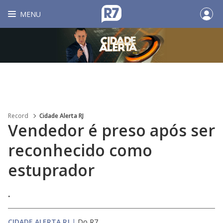
MENU
Record
Cidade Alerta RJ
Vendedor é preso após ser
reconhecido como
estuprador
.
CIDADE ALERTA RJ
|
Do R7