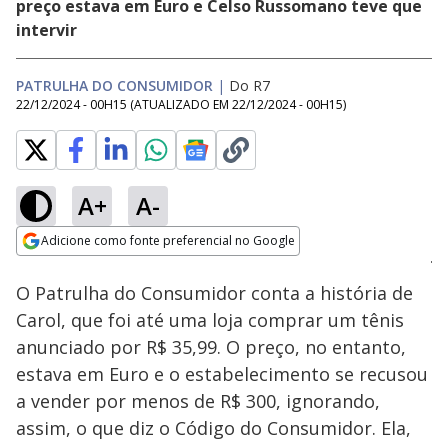
preço estava em Euro e Celso Russomano teve que
intervir
PATRULHA DO CONSUMIDOR
|
Do R7
22/12/2024 - 00H15
(ATUALIZADO EM
22/12/2024 - 00H15
)
A+
A-
Loaded
:
5.22%
Adicione como fonte preferencial no Google
Subtitles
Ativar
Som
Opens in new window
O Patrulha do Consumidor conta a história de
Carol, que foi até uma loja comprar um tênis
anunciado por R$ 35,99. O preço, no entanto,
estava em Euro e o estabelecimento se recusou
a vender por menos de R$ 300, ignorando,
assim, o que diz o Código do Consumidor. Ela,