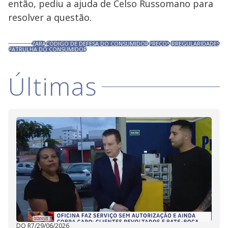
então, pediu a ajuda de Celso Russomano para
resolver a questão.
ZARA
CÓDIGO DE DEFESA DO CONSUMIDOR
PREÇOS
IRREGULARIDADES
PATRULHA DO CONSUMIDOR
Últimas
DO R7
/
29/06/2026