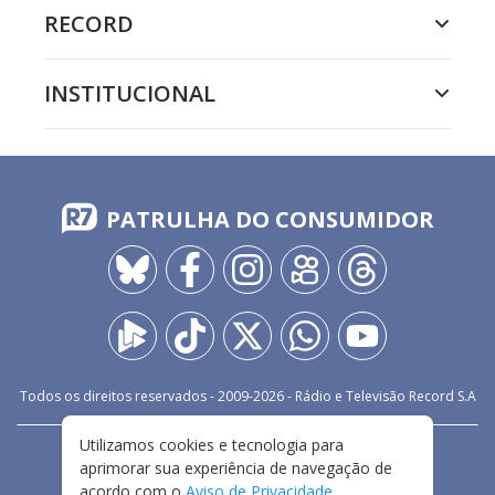
RECORD
INSTITUCIONAL
PATRULHA DO CONSUMIDOR
Todos os direitos reservados - 2009-
2026
- Rádio e Televisão Record S.A
Utilizamos cookies e tecnologia para
CARREIRA
FALE CONOSCO
PRIVACIDADE
aprimorar sua experiência de navegação de
TERMOS E CONDIÇÕES DE USO
acordo com o
Aviso de Privacidade
.