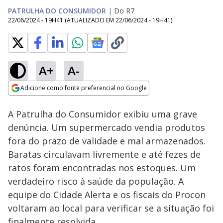
PATRULHA DO CONSUMIDOR
|
Do R7
22/06/2024 - 19H41
(ATUALIZADO EM
22/06/2024 - 19H41
)
A+
A-
Loaded
:
8.66%
Adicione como fonte preferencial no Google
Ativar
Som
Opens in new window
A Patrulha do Consumidor exibiu uma grave
denúncia. Um supermercado vendia produtos
fora do prazo de validade e mal armazenados.
Baratas circulavam livremente e até fezes de
ratos foram encontradas nos estoques. Um
verdadeiro risco à saúde da população. A
equipe do Cidade Alerta e os fiscais do Procon
voltaram ao local para verificar se a situação foi
finalmente resolvida.