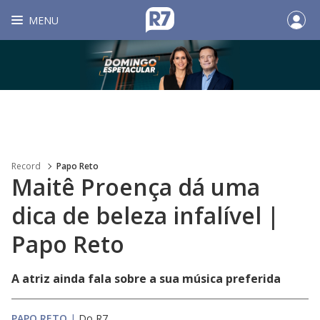
MENU
Record
Papo Reto
Maitê Proença dá uma
dica de beleza infalível |
Papo Reto
A atriz ainda fala sobre a sua música preferida
PAPO RETO
|
Do R7