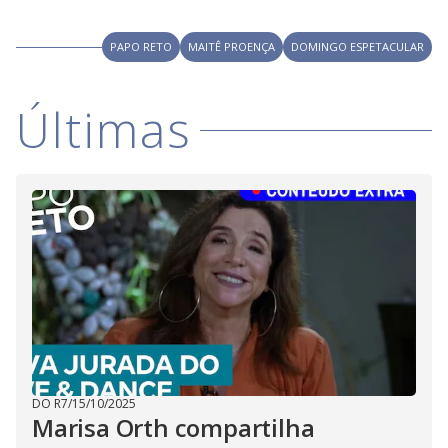
i
PAPO RETO
MAITÊ PROENÇA
DOMINGO ESPETACULAR
d
Últimas
e
o
DO R7
/
15/10/2025
Marisa Orth compartilha