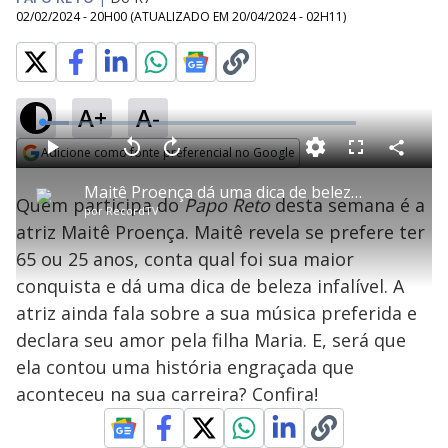
02/02/2024 - 20H00
(ATUALIZADO EM
20/04/2024 - 02H11
)
A+
A-
L
o
a
Adicione como fonte preferencial no Google
d
C
P
V
A
P
F
e
o
l
o
v
u
Opens in new window
d
m
a
l
a
l
:
Maitê Proença dá uma dica de beleza infalível | Papo Reto
p
y
t
n
l
8
Quem participa do
Papo Reto
desta semana é a
a
a
ç
s
.
por
RecordTV
r
r
a
c
5
t
1
r
l
r
0
atriz Maitê Proença. Maitê revela se prefere ter
i
0
1
e
%
l
s
0
e
h
65 ou 25 anos, conta qual foi sua maior
e
s
n
a
g
e
r
u
g
conquista e dá uma dica de beleza infalível. A
n
u
a
d
n
o
d
atriz ainda fala sobre a sua música preferida e
s
o
s
declara seu amor pela filha Maria. E, será que
y
ela contou uma história engraçada que
aconteceu na sua carreira? Confira!
M
V
u
d
o