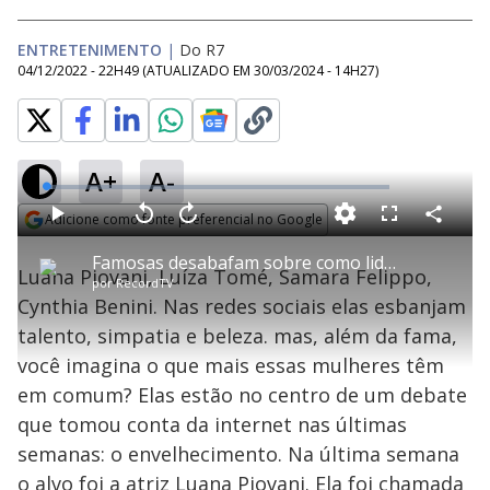
ENTRETENIMENTO
|
Do R7
04/12/2022 - 22H49
(ATUALIZADO EM
30/03/2024 - 14H27
)
A+
A-
L
o
a
Adicione como fonte preferencial no Google
d
C
P
V
A
P
F
e
o
l
o
v
u
Opens in new window
d
m
a
l
a
l
:
Famosas desabafam sobre como lidar com o envelhecimento
p
y
t
n
l
1
Luana Piovani, Luíza Tomé, Samara Felippo,
a
a
ç
s
.
por
RecordTV
r
r
a
c
7
t
1
r
l
r
6
Cynthia Benini. Nas redes sociais elas esbanjam
i
0
1
e
%
l
s
0
e
h
talento, simpatia e beleza. mas, além da fama,
e
s
n
a
g
e
r
u
g
você imagina o que mais essas mulheres têm
n
u
a
d
n
o
d
em comum? Elas estão no centro de um debate
s
o
s
que tomou conta da internet nas últimas
y
semanas: o envelhecimento. Na última semana
o alvo foi a atriz Luana Piovani. Ela foi chamada
M