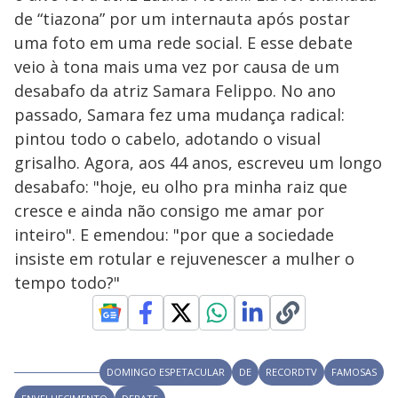
V
u
d
de “tiazona” por um internauta após postar
o
uma foto em uma rede social. E esse debate
i
veio à tona mais uma vez por causa de um
desabafo da atriz Samara Felippo. No ano
passado, Samara fez uma mudança radical:
d
pintou todo o cabelo, adotando o visual
grisalho. Agora, aos 44 anos, escreveu um longo
e
desabafo: "hoje, eu olho pra minha raiz que
cresce e ainda não consigo me amar por
o
inteiro". E emendou: "por que a sociedade
insiste em rotular e rejuvenescer a mulher o
tempo todo?"
DOMINGO ESPETACULAR
DE
RECORDTV
FAMOSAS