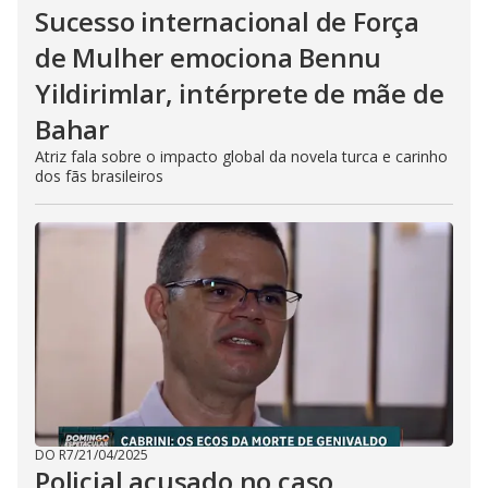
n
Sucesso internacional de Força
g
t
h
de Mulher emociona Bennu
e
E
Yildirimlar, intérprete de mãe de
s
c
Bahar
a
p
e
Atriz fala sobre o impacto global da novela turca e carinho
k
dos fãs brasileiros
e
y
o
r
a
c
t
i
v
a
t
i
n
g
t
h
e
c
DO R7
/
21/04/2025
l
Policial acusado no caso
o