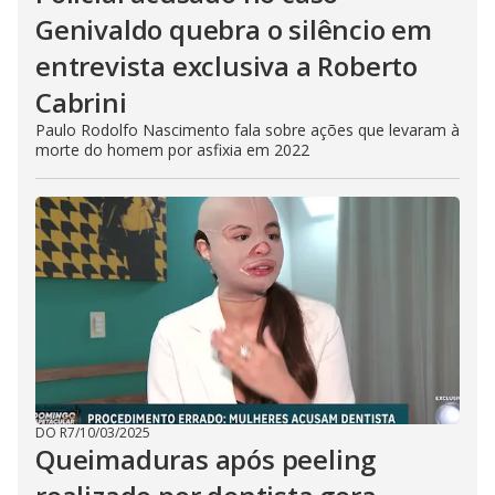
s
e
Genivaldo quebra o silêncio em
b
u
entrevista exclusiva a Roberto
t
t
Cabrini
o
n
.
Paulo Rodolfo Nascimento fala sobre ações que levaram à
morte do homem por asfixia em 2022
DO R7
/
10/03/2025
Queimaduras após peeling