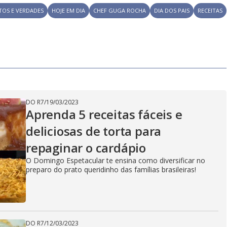
TOS E VERDADES
HOJE EM DIA
CHEF GUGA ROCHA
DIA DOS PAIS
RECEITAS
DO R7
/
19/03/2023
Aprenda 5 receitas fáceis e
deliciosas de torta para
repaginar o cardápio
O Domingo Espetacular te ensina como diversificar no
preparo do prato queridinho das famílias brasileiras!
DO R7
/
12/03/2023