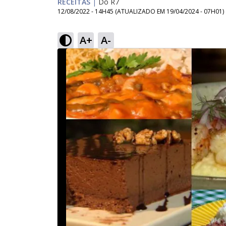
RECEITAS
|
Do R7
12/08/2022 - 14H45
(ATUALIZADO EM
19/04/2024 - 07H01
)
A+
A-