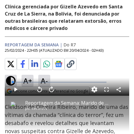
Clínica gerenciada por Gizelle Azevedo em Santa
Cruz de La Sierra, na Bolívia, foi denunciada por
outras brasileiras que relataram extorsão, erros
médicos e cárcere privado
REPORTAGEM DA SEMANA
|
Do R7
25/02/2024 - 22H05
(ATUALIZADO EM
20/04/2024 - 02H43
)
A+
A-
L
o
a
Adicione como fonte preferencial no Google
d
C
P
V
A
P
F
e
o
l
o
v
u
Opens in new window
d
m
a
l
a
l
:
Reportagem da Semana: Marido de uma das vítimas da "clínica do terror" revela detalhes sobre morte da esposa
p
y
t
n
l
1
Cleidson de Oliveira Ribeiro, marido de uma das
a
a
ç
s
.
por
RecordTV
r
r
a
c
4
t
1
r
l
r
5
vítimas da chamada “clínica do terror”, fez um
i
0
1
e
%
l
s
0
e
h
desabafo e revelou detalhes que levantam
e
s
n
a
g
e
r
u
g
novas suspeitas contra Gizelle de Azevedo,
n
u
d
n