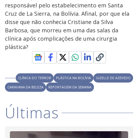
a
o
d
responsável pelo estabelecimento em Santa
s
o
s
Cruz de La Sierra, na Bolívia. Afinal, por que ela
y
disse que não conhecia Cristiane da Silva
Barbosa, que morreu em uma das salas da
M
V
u
d
clínica após complicações de uma cirurgia
o
plástica?
i
d
CLÍNICA DO TERROR
PLÁSTICA NA BOLÍVIA
GIZELLE DE AZEVEDO
CARAVANA DA BELEZA
REPORTAGEM DA SEMANA
e
Últimas
o