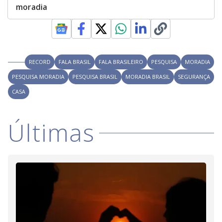
moradia
RECORD
FALA BRASIL
FALA BRASILEIRO
PESQUISA
MORADIA
PESQUISA MORADIA
PESQUISA BRASIL
MORADIA BRASIL
SEGURANÇA
CASA
Últimas