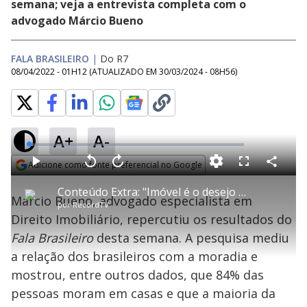
semana; veja a entrevista completa com o
advogado Márcio Bueno
FALA BRASILEIRO
|
Do R7
08/04/2022 - 01H12
(ATUALIZADO EM
30/03/2024 - 08H56
)
A+
A-
L
o
a
Adicione como fonte preferencial no Google
d
C
P
V
A
P
F
e
o
l
o
v
u
Opens in new window
d
m
a
l
a
l
:
Conteúdo Extra: "Imóvel é o desejo predileto do brasileiro", diz especialista sobre pesquisa
p
y
t
n
l
1
Márcio Bueno, advogado especialista em
a
a
ç
s
.
por
RecordTV
r
r
a
c
8
t
1
r
l
r
6
Direito Imobiliário, repercutiu os resultados do
i
0
1
e
%
l
s
0
e
h
Fala Brasileiro
e
desta semana. A pesquisa mediu
s
n
a
g
e
r
u
g
a relação dos brasileiros com a moradia e
n
u
a
d
n
o
d
mostrou, entre outros dados, que 84% das
s
o
s
pessoas moram em casas e que a maioria da