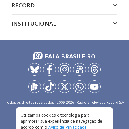
RECORD
INSTITUCIONAL
FALA BRASILEIRO
Todos os direitos reservados - 2009-
2026
- Rádio e Televisão Record S.A
Utilizamos cookies e tecnologia para
CARREIRA
FALE CONOSCO
PRIVACIDADE
aprimorar sua experiência de navegação de
TERMOS E CONDIÇÕES DE USO
acordo com o
Aviso de Privacidade
.