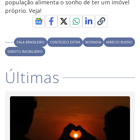
y
população alimenta o sonho de ter um imóvel
próprio. Veja!
M
V
u
d
o
i
FALA BRASILEIRO
CONTEÚDO EXTRA
MORADIA
MÁRCIO BUENO
DIREITO IMOBILIÁRIO
d
Últimas
e
o