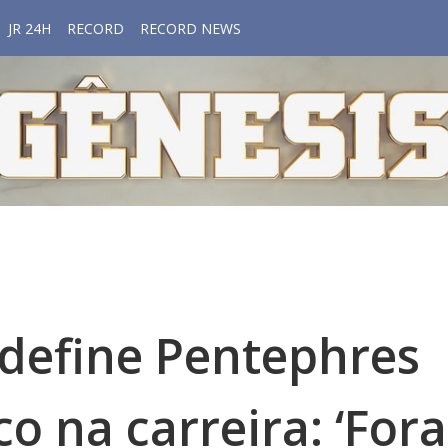
JR 24H
RECORD
RECORD NEWS
define Pentephres
 na carreira: ‘Fora