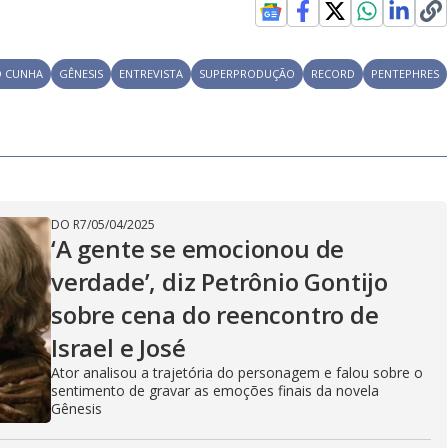
 CUNHA
GÊNESIS
ENTREVISTA
SUPERPRODUÇÃO
RECORD
PENTEPHRES
DO R7
/
05/04/2025
‘A gente se emocionou de
verdade’, diz Petrônio Gontijo
sobre cena do reencontro de
Israel e José
Ator analisou a trajetória do personagem e falou sobre o
sentimento de gravar as emoções finais da novela
Gênesis