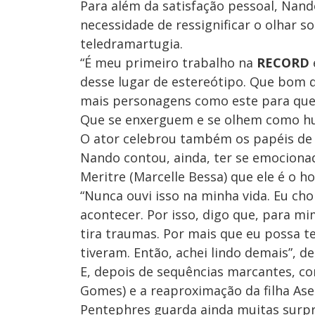
Para além da satisfação pessoal, Na
necessidade de ressignificar o olhar s
teledramartugia.
“É meu primeiro trabalho na
RECORD
desse lugar de estereótipo. Que bom 
mais personagens como este para que 
Que se enxerguem e se olhem como hu
O ator celebrou também os papéis de 
Nando contou, ainda, ter se emociona
Meritre (Marcelle Bessa) que ele é o 
“Nunca ouvi isso na minha vida. Eu cho
acontecer. Por isso, digo que, para mi
tira traumas. Por mais que eu possa t
tiveram. Então, achei lindo demais”, de
E, depois de sequências marcantes, c
Gomes) e a reaproximação da filha Asena
Pentephres guarda ainda muitas surp