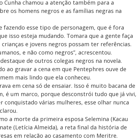
ndo Cunha chamou a atenção também para a
obre os homens negros e as famílias negras na
e fazendo esse tipo de personagem, que é fora
que isso esteja mudando. Tomara que a gente faça
crianças e jovens negros possam ter referências.
manos, e não como negros”, acrescentou.
destaque de outros colegas negros na novela.
do ao gravar a cena em que Pentephres ouve de
homem mais lindo que ela conheceu.
rava em cena só de ensaiar. Isso é muito bacana de
m, é um marco, porque desconstrói tudo que já vivi,
er conquistado várias mulheres, esse olhar nunca
clarou.
omo a morte da primeira esposa Selemina (Kacau
te (Letícia Almeida), a reta final da história de
resas em relação ao casamento com Meritre.