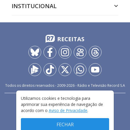
INSTITUCIONAL
RECEITAS
Todos os direitos reservados - 2009-
2026
- Rádio e Televisão Record S.A
Utilizamos cookies e tecnologia para
CARREIRA
FALE CONOSCO
PRIVACIDADE
aprimorar sua experiência de navegação de
TERMOS E CONDIÇÕES DE USO
acordo com o
Aviso de Privacidade
.
FECHAR