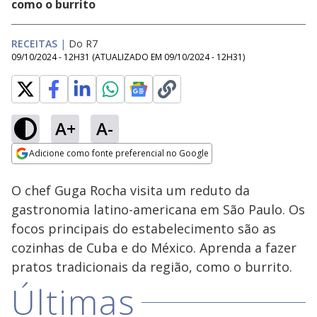
como o burrito
RECEITAS
|
Do R7
09/10/2024 - 12H31
(ATUALIZADO EM
09/10/2024 - 12H31
)
A+
A-
Loaded
:
7.85%
Adicione como fonte preferencial no Google
Subtitles
Ativar
Som
Opens in new window
O chef Guga Rocha visita um reduto da
gastronomia latino-americana em São Paulo. Os
focos principais do estabelecimento são as
cozinhas de Cuba e do México. Aprenda a fazer
pratos tradicionais da região, como o burrito.
Últimas