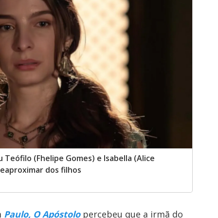
Teófilo (Fhelipe Gomes) e Isabella (Alice
eaproximar dos filhos
m
Paulo, O Apóstolo
percebeu que a irmã do