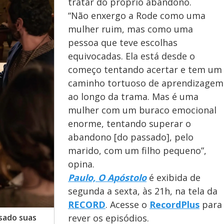
tratar do próprio abandono.
“Não enxergo a Rode como uma
mulher ruim, mas como uma
pessoa que teve escolhas
equivocadas. Ela está desde o
começo tentando acertar e tem um
caminho tortuoso de aprendizagem
ao longo da trama. Mas é uma
mulher com um buraco emocional
enorme, tentando superar o
abandono [do passado], pelo
marido, com um filho pequeno”,
opina.
Paulo, O Apóstolo
é exibida de
segunda a sexta, às 21h, na tela da
RECORD
. Acesse o
RecordPlus
para
rever os episódios.
sado suas