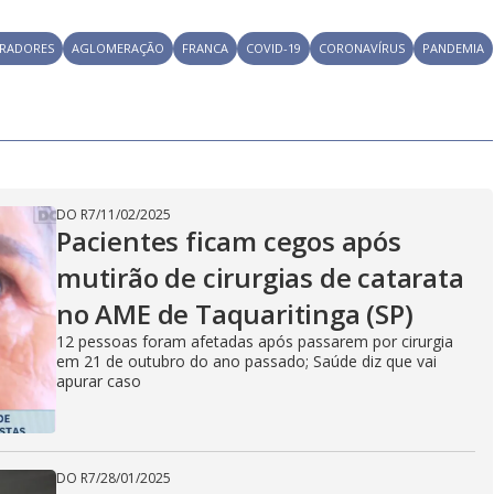
RADORES
AGLOMERAÇÃO
FRANCA
COVID-19
CORONAVÍRUS
PANDEMIA
DO R7
/
11/02/2025
Pacientes ficam cegos após
mutirão de cirurgias de catarata
no AME de Taquaritinga (SP)
12 pessoas foram afetadas após passarem por cirurgia
em 21 de outubro do ano passado; Saúde diz que vai
apurar caso
DO R7
/
28/01/2025