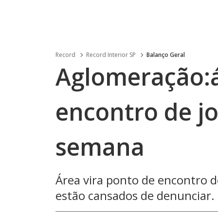
Record
Record Interior SP
Balanço Geral
Aglomeração:á
encontro de jo
semana
Área vira ponto de encontro d
estão cansados de denunciar.