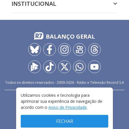
INSTITUCIONAL
BALANÇO GERAL
Todos os direitos reservados - 2009-
2026
- Rádio e Televisão Record S.A
Utilizamos cookies e tecnologia para
CARREIRA
FALE CONOSCO
PRIVACIDADE
aprimorar sua experiência de navegação de
TERMOS E CONDIÇÕES DE USO
acordo com o
Aviso de Privacidade
.
FECHAR