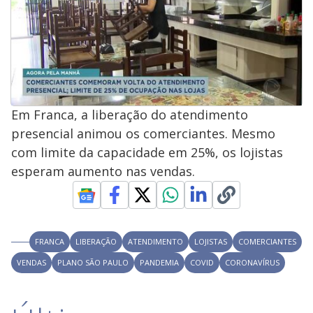
Em Franca, a liberação do atendimento
presencial animou os comerciantes. Mesmo
com limite da capacidade em 25%, os lojistas
esperam aumento nas vendas.
FRANCA
LIBERAÇÃO
ATENDIMENTO
LOJISTAS
COMERCIANTES
VENDAS
PLANO SÃO PAULO
PANDEMIA
COVID
CORONAVÍRUS