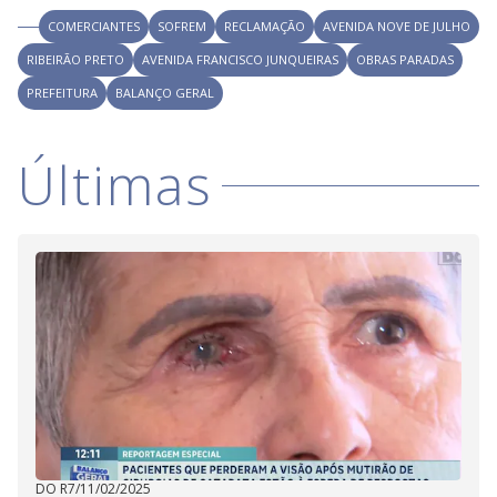
COMERCIANTES
SOFREM
RECLAMAÇÃO
AVENIDA NOVE DE JULHO
RIBEIRÃO PRETO
AVENIDA FRANCISCO JUNQUEIRAS
OBRAS PARADAS
PREFEITURA
BALANÇO GERAL
Últimas
DO R7
/
11/02/2025