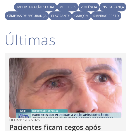
IMPORTUNAÇÃO SEXUAL
MULHERES
VIOLÊNCIA
INSEGURANÇA
CÂMERAS DE SEGURANÇA
FLAGRANTE
GARÇOM
RIBEIRÃO PRETO
Últimas
DO R7
/
11/02/2025
Pacientes ficam cegos após