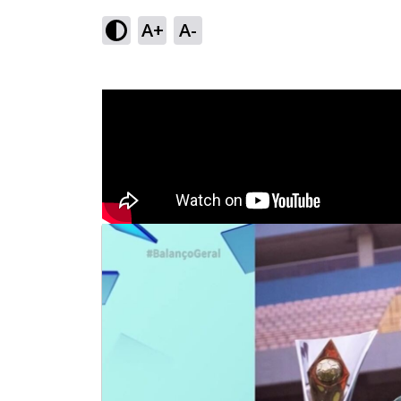
A+
A-