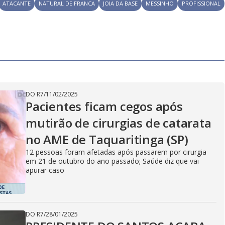
ATACANTE
NATURAL DE FRANCA
JOIA DA BASE
MESSINHO
PROFISSIONAL
DO R7
/
11/02/2025
Pacientes ficam cegos após
mutirão de cirurgias de catarata
no AME de Taquaritinga (SP)
12 pessoas foram afetadas após passarem por cirurgia
em 21 de outubro do ano passado; Saúde diz que vai
apurar caso
DO R7
/
28/01/2025