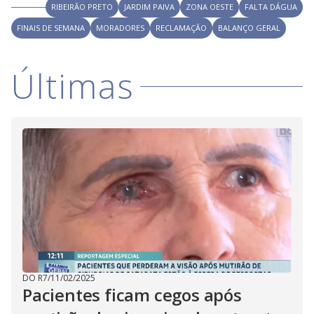
RIBEIRÃO PRETO
JARDIM PAIVA
ZONA OESTE
FALTA DÁGUA
FINAIS DE SEMANA
MORADORES
RECLAMAÇÃO
BALANÇO GERAL
Últimas
DO R7
/
11/02/2025
Pacientes ficam cegos após