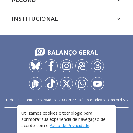
INSTITUCIONAL
BALANÇO GERAL
Todos os direitos reservados - 2009-
2026
- Rádio e Televisão Record S.A
Utilizamos cookies e tecnologia para
CARREIRA
FALE CONOSCO
PRIVACIDADE
aprimorar sua experiência de navegação de
TERMOS E CONDIÇÕES DE USO
acordo com o
Aviso de Privacidade
.