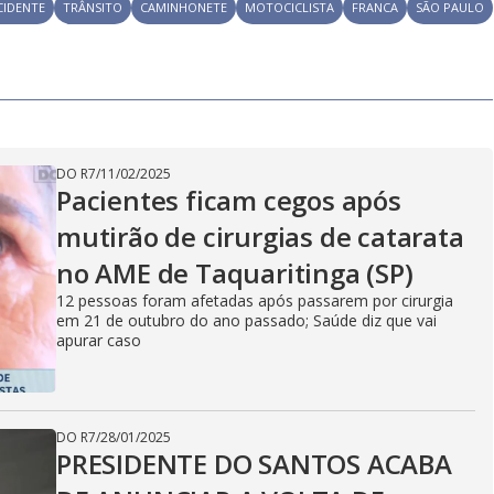
CIDENTE
TRÂNSITO
CAMINHONETE
MOTOCICLISTA
FRANCA
SÃO PAULO
DO R7
/
11/02/2025
Pacientes ficam cegos após
mutirão de cirurgias de catarata
no AME de Taquaritinga (SP)
12 pessoas foram afetadas após passarem por cirurgia
em 21 de outubro do ano passado; Saúde diz que vai
apurar caso
DO R7
/
28/01/2025
PRESIDENTE DO SANTOS ACABA