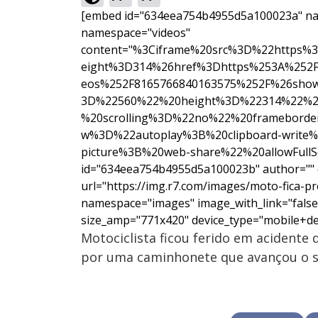
[embed id="634eea754b4955d5a100023a" na
namespace="videos"
content="%3Ciframe%20src%3D%22https%3
eight%3D314%26href%3Dhttps%253A%252F%
eos%252F8165766840163575%252F%26sho
3D%22560%22%20height%3D%22314%22%20
%20scrolling%3D%22no%22%20frameborde
w%3D%22autoplay%3B%20clipboard-write%
picture%3B%20web-share%22%20allowFull
id="634eea754b4955d5a100023b" author="" di
url="https://img.r7.com/images/moto-fica
namespace="images" image_with_link="false
size_amp="771x420" device_type="mobile+de
Motociclista ficou ferido em acidente d
por uma caminhonete que avançou o si