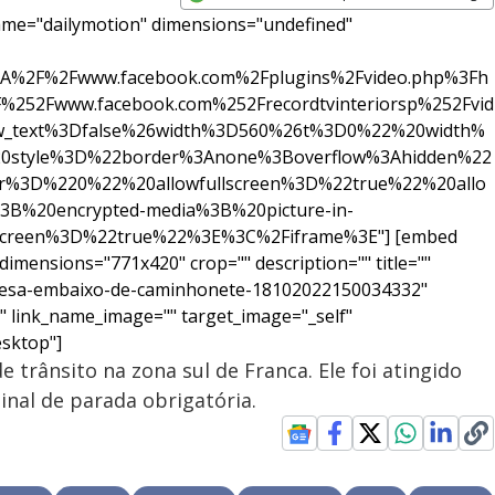
Opens in new window
me="dailymotion" dimensions="undefined"
A%2F%2Fwww.facebook.com%2Fplugins%2Fvideo.php%3Fh
252Fwww.facebook.com%252Frecordtvinteriorsp%252Fvid
w_text%3Dfalse%26width%3D560%26t%3D0%22%20width%
style%3D%22border%3Anone%3Boverflow%3Ahidden%22
r%3D%220%22%20allowfullscreen%3D%22true%22%20allo
3B%20encrypted-media%3B%20picture-in-
Screen%3D%22true%22%3E%3C%2Fiframe%3E"] [embed
mensions="771x420" crop="" description="" title=""
-presa-embaixo-de-caminhonete-18102022150034332"
" link_name_image="" target_image="_self"
sktop"]
e trânsito na zona sul de Franca. Ele foi atingido
nal de parada obrigatória.