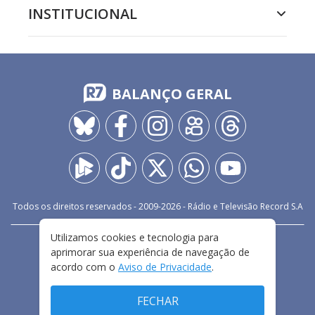
INSTITUCIONAL
BALANÇO GERAL
Todos os direitos reservados - 2009-
2026
- Rádio e Televisão Record S.A
Utilizamos cookies e tecnologia para
CARREIRA
FALE CONOSCO
PRIVACIDADE
aprimorar sua experiência de navegação de
TERMOS E CONDIÇÕES DE USO
acordo com o
Aviso de Privacidade
.
FECHAR