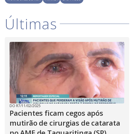
Últimas
DO R7
/
11/02/2025
Pacientes ficam cegos após
mutirão de cirurgias de catarata
no AME de Taquaritinga (SP)