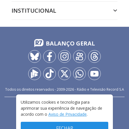
INSTITUCIONAL
BALANÇO GERAL
Todos os direitos reservados - 2009-
2026
- Rádio e Televisão Record S.A
Utilizamos cookies e tecnologia para
CARREIRA
FALE CONOSCO
PRIVACIDADE
aprimorar sua experiência de navegação de
TERMOS E CONDIÇÕES DE USO
acordo com o
Aviso de Privacidade
.
FECHAR