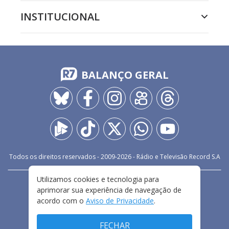
INSTITUCIONAL
BALANÇO GERAL
Todos os direitos reservados - 2009-
2026
- Rádio e Televisão Record S.A
Utilizamos cookies e tecnologia para
CARREIRA
FALE CONOSCO
PRIVACIDADE
aprimorar sua experiência de navegação de
TERMOS E CONDIÇÕES DE USO
acordo com o
Aviso de Privacidade
.
FECHAR