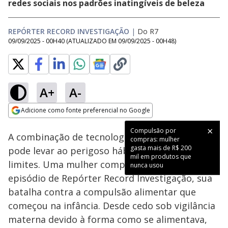
redes sociais nos padrões inatingíveis de beleza
REPÓRTER RECORD INVESTIGAÇÃO
|
Do R7
09/09/2025 - 00H40
(ATUALIZADO EM
09/09/2025 - 00H48
)
A+
A-
Loaded
:
8.21%
Adicione como fonte preferencial no Google
Subtitles
Ativar
Som
Opens in new window
Compulsão por
A combinação de tecnologia e alimentação
compras: mulher
gasta mais de R$ 200
pode levar ao perigoso hábito de comer sem
mil em produtos que
limites. Uma mulher compartilhou, em mais um
nunca usou
episódio de Repórter Record Investigação, sua
batalha contra a compulsão alimentar que
começou na infância. Desde cedo sob vigilância
materna devido à forma como se alimentava,