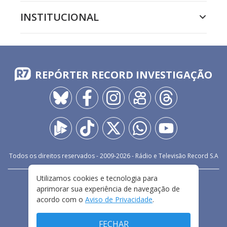
INSTITUCIONAL
REPÓRTER RECORD INVESTIGAÇÃO
Todos os direitos reservados - 2009-
2026
- Rádio e Televisão Record S.A
Utilizamos cookies e tecnologia para
CARREIRA
FALE CONOSCO
PRIVACIDADE
aprimorar sua experiência de navegação de
TERMOS E CONDIÇÕES DE USO
acordo com o
Aviso de Privacidade
.
FECHAR