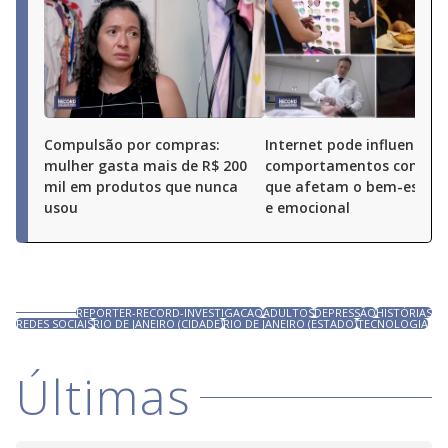
Compulsão por compras:
Internet pode influenciar
mulher gasta mais de R$ 200
comportamentos compuls
mil em produtos que nunca
que afetam o bem-estar f
usou
e emocional
REPORTER-RECORD-INVESTIGACAO
ADULTOS
DEPRESSÃO
HISTÓRIAS
REDES SOCIAIS
RIO DE JANEIRO (CIDADE)
RIO DE JANEIRO (ESTADO)
TECNOLOGIA
Últimas