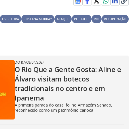
o
g
ESCRITORA
ROSEANA MURRAY
ATAQUE
PIT BULLS
RIO
RECUPERAÇÃO
DO R7
/
08/04/2024
O Rio Que a Gente Gosta: Aline e
Álvaro visitam botecos
tradicionais no centro e em
Ipanema
A primeira parada do casal foi no Armazém Senado,
reconhecido como um patrimônio carioca