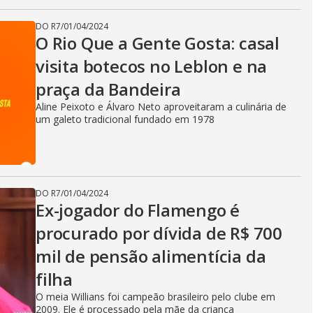
DO R7
/
01/04/2024
O Rio Que a Gente Gosta: casal
visita botecos no Leblon e na
praça da Bandeira
Aline Peixoto e Álvaro Neto aproveitaram a culinária de
um galeto tradicional fundado em 1978
DO R7
/
01/04/2024
Ex-jogador do Flamengo é
procurado por dívida de R$ 700
mil de pensão alimentícia da
filha
O meia Willians foi campeão brasileiro pelo clube em
2009. Ele é processado pela mãe da criança