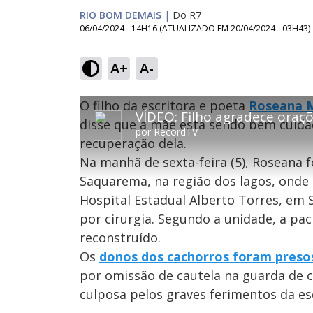
RIO BOM DEMAIS
|
Do R7
06/04/2024 - 14H16
(ATUALIZADO EM
20/04/2024 - 03H43
)
A+
A-
T
T
O filho da escritora e poeta
O vídeo não está disponível ou não é su
Roseana 
h
h
Código do Erro:
MEDIA_ERR_SRC_NOT_SUPPOR
i
disse que a mãe está sendo bem cuida
i
por
RecordTV
s
recuperação dela.
i
s
Oops
s
i
Na manhã de sexta-feira (5), Roseana 
a
s
Por fa
m
Saquarema, na região dos lagos, onde 
o
a
d
m
Hospital Estadual Alberto Torres, em 
a
o
l
por cirurgia. Segundo a unidade, a pac
w
d
i
a
reconstruído.
n
l
d
Os
donos dos cachorros foram pres
o
w
w
por omissão de cautela na guarda de c
i
.
n
T
culposa pelos graves ferimentos da es
h
d
i