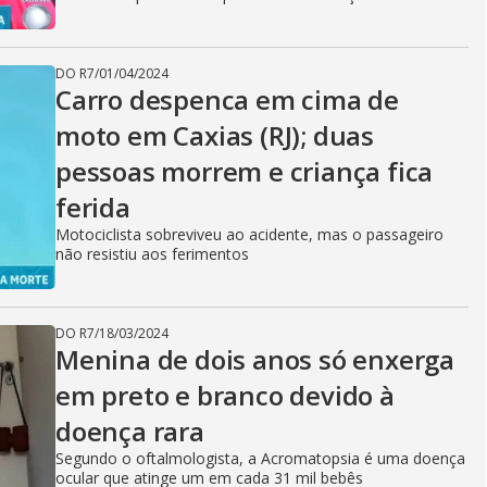
DO R7
/
01/04/2024
Carro despenca em cima de
moto em Caxias (RJ); duas
pessoas morrem e criança fica
ferida
Motociclista sobreviveu ao acidente, mas o passageiro
não resistiu aos ferimentos
DO R7
/
18/03/2024
Menina de dois anos só enxerga
em preto e branco devido à
doença rara
Segundo o oftalmologista, a Acromatopsia é uma doença
ocular que atinge um em cada 31 mil bebês