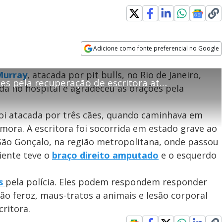
error_outline
Adicione como fonte preferencial no Google
Opens in new window
OK
portado pelo seu browser
Murray
, atacada por pit bulls, no Rio de Janeiro,
VÍDEO: Filho agradece orações pela recuperação de escritora atacada por pit bulls no RJ
C
TED
da no hospital e agradeceu as orações pela
l
! Algo deu errado
o
foi atacada por três cães, quando caminhava em
s
vor, recarregue a página.
e
mora. A escritora foi socorrida em estado grave ao
M
São Gonçalo, na região metropolitana, onde passou
o
Recarregar
iente teve o
braço direito amputado
e o esquerdo
d
a
l
os
pela polícia. Eles podem respondem responder
D
ão feroz, maus-tratos a animais e lesão corporal
i
critora.
a
l