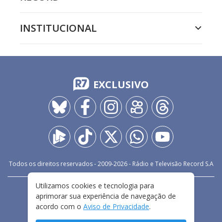
INSTITUCIONAL
EXCLUSIVO
Todos os direitos reservados - 2009-
2026
- Rádio e Televisão Record S.A
Utilizamos cookies e tecnologia para
CARREIRA
FALE CONOSCO
PRIVACIDADE
aprimorar sua experiência de navegação de
TERMOS E CONDIÇÕES DE USO
acordo com o
Aviso de Privacidade
.