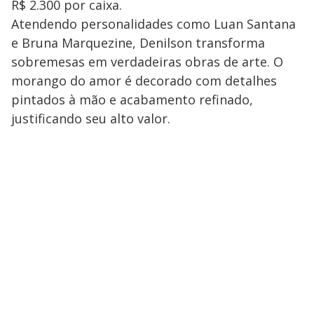
a
R$ 2.300 por caixa.
s
y
Atendendo personalidades como Luan Santana
e Bruna Marquezine, Denilson transforma
M
sobremesas em verdadeiras obras de arte. O
V
u
d
o
morango do amor é decorado com detalhes
pintados à mão e acabamento refinado,
i
justificando seu alto valor.
d
e
o