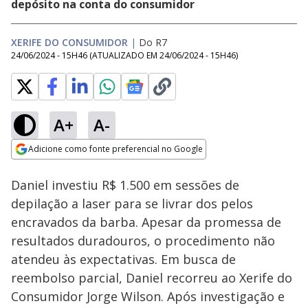
depósito na conta do consumidor
XERIFE DO CONSUMIDOR
|
Do R7
24/06/2024 - 15H46
(ATUALIZADO EM
24/06/2024 - 15H46
)
A+
A-
Loaded
:
27.06%
Adicione como fonte preferencial no Google
Subtitles
Ativar
Som
Opens in new window
Daniel investiu R$ 1.500 em sessões de
depilação a laser para se livrar dos pelos
encravados da barba. Apesar da promessa de
resultados duradouros, o procedimento não
atendeu às expectativas. Em busca de
reembolso parcial, Daniel recorreu ao Xerife do
Consumidor Jorge Wilson. Após investigação e